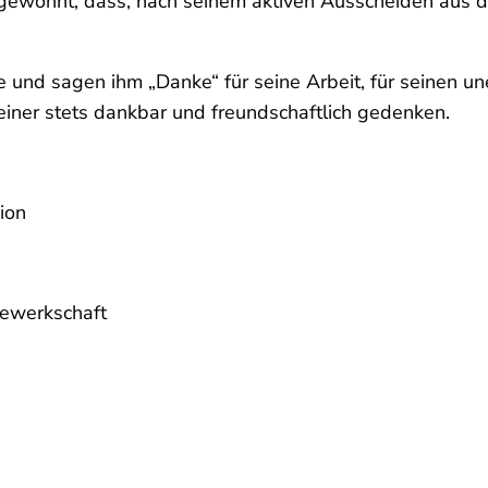
 gewöhnt, dass, nach seinem aktiven Ausscheiden aus d
 und sagen ihm „Danke“ für seine Arbeit, für seinen une
einer stets dankbar und freundschaftlich gedenken.
ion
gewerkschaft