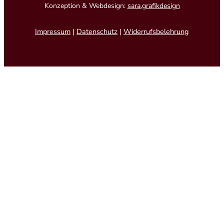
Konzeption & Webdesign:
sara.grafikdesign
Impressum
|
Datenschutz
|
Widerrufsbelehrung