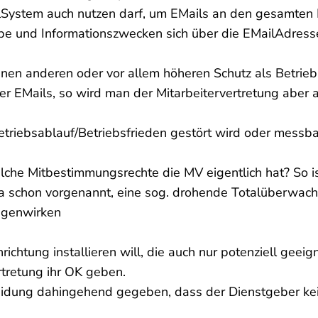
ail­System auch nutzen darf, um E­Mails an den gesamten
e­ und Informationszwecken sich über die E­Mail­Adres
en anderen oder vor allem höheren Schutz als Betriebs
er E­Mails, so wird man der Mitarbeitervertretung abe
Betriebsablauf/Betriebsfrieden gestört wird oder messba
lche Mitbestimmungsrechte die MV eigentlich hat? So ist
a schon vorgenannt, eine sog. drohende Totalüberwachu
egenwirken
chtung installieren will, die auch nur potenziell geeign
tretung ihr OK geben.
eidung dahingehend gegeben, dass der Dienstgeber kei