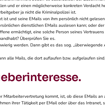
n und er einen möglicherweise konkreten Verdacht hege
beitgeber ja nicht die Kriminalpolizei ist.
t ist und seine E­Mails von ihm persönlich nicht geles
sönlichen dienstlichen E­Mails auslesen kann; oder der E
offene ermächtigt, eine solche Person seines Vertrauen
handhabt? Überprüfen Sie es.
schwierig werden. Dann gibt es das sog. „überwiegende 
nn alle Mails, die dort auflaufen bzw. aufgelaufen sind,
geberinteresse.
Mitarbeitervertretung kommt, ist, ob diese E­Mails an a
men ihrer Tätigkeit per E­Mail oder über das Intranet, 