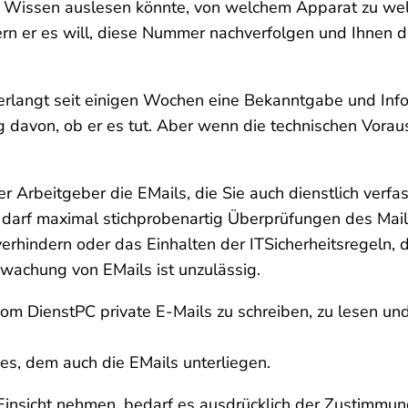
Ihr Wissen auslesen könnte, von welchem Apparat zu we
ern er es will, diese Nummer nachverfolgen und Ihnen da
langt seit einigen Wochen eine Bekanntgabe und Infor
 davon, ob er es tut. Aber wenn die technischen Vora
 Arbeitgeber die E­Mails, die Sie auch dienstlich verfas
Er darf maximal stichprobenartig Überprüfungen des Ma
hindern oder das Einhalten der IT­Sicherheitsregeln, di
achung von E­Mails ist unzulässig.
m Dienst­PC private E-Mails zu schreiben, zu lesen und d
es, dem auch die E­Mails unterliegen.
 Einsicht nehmen, bedarf es ausdrücklich der Zustimmu