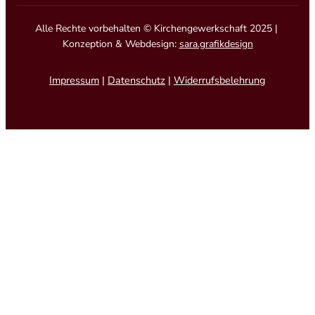
Alle Rechte vorbehalten © Kirchengewerkschaft 2025 |
Konzeption & Webdesign:
sara.grafikdesign
Impressum
|
Datenschutz
|
Widerrufsbelehrung