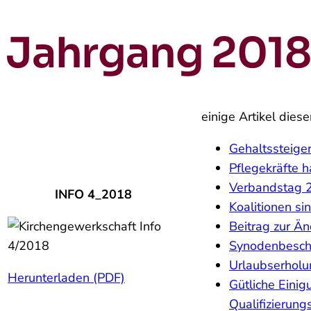
Jahrgang 2018
einige Artikel die
Gehaltssteig
Pflegekräfte 
Verbandstag 
INFO 4_2018
Koalitionen si
Beitrag zur Än
Synodenbeschl
Urlaubserholu
Herunterladen (PDF)
Gütliche Einig
Qualifizierung