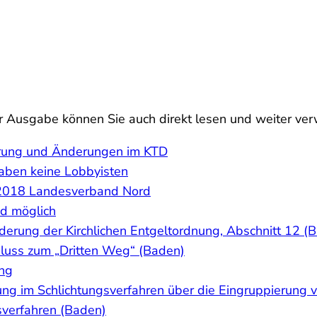
ser Ausgabe können Sie auch direkt lesen und weiter ve
erung und Änderungen im KTD
haben keine Lobbyisten
2018 Landesverband Nord
nd möglich
derung der Kirchlichen Entgeltordnung, Abschnitt 12 (
uss zum „Dritten Weg“ (Baden)
ng
ung im Schlichtungsverfahren über die Eingruppierung 
sverfahren (Baden)