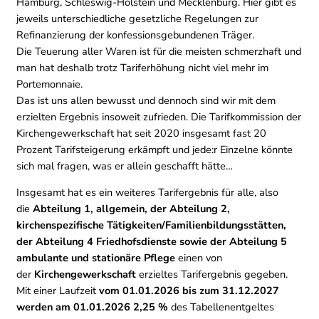
Hamburg, Schleswig-Holstein und Mecklenburg. Hier gibt es
jeweils unterschiedliche gesetzliche Regelungen zur
Refinanzierung der konfessionsgebundenen Träger.
Die Teuerung aller Waren ist für die meisten schmerzhaft und
man hat deshalb trotz Tariferhöhung nicht viel mehr im
Portemonnaie.
Das ist uns allen bewusst und dennoch sind wir mit dem
erzielten Ergebnis insoweit zufrieden. Die Tarifkommission der
Kirchengewerkschaft hat seit 2020 insgesamt fast 20
Prozent Tarifsteigerung erkämpft und jede:r Einzelne könnte
sich mal fragen, was er allein geschafft hätte…
Insgesamt hat es ein weiteres Tarifergebnis für alle, also
die
Abteilung 1, allgemein, der Abteilung 2,
kirchenspezifische Tätigkeiten/Familienbildungsstätten,
der Abteilung 4 Friedhofsdienste sowie der Abteilung 5
ambulante und stationäre Pflege
einen von
der
Kirchengewerkschaft
erzieltes Tarifergebnis gegeben.
Mit einer Laufzeit
vom 01.01.2026 bis zum 31.12.2027
werden am 01.01.2026 2,25 %
des Tabellenentgeltes