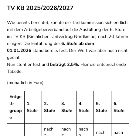
TV KB 2025/2026/2027
Wie bereits berichtet, konnte die Tarifkommission sich endlich
mit dem Arbeitgeberverband auf die Ausfüllung der 6. Stufe
im TV KB (Kirchlicher Tarifvertrag Nordkirche) nach 20 Jahren
einigen. Die Einführung der
6. Stufe ab dem
01.01.2026
stand bereits fest. Der Wert war aber noch nicht
geeint.
Nun steht er fest und
beträgt 2,5%.
Hier die entsprechende
Tabelle:
(monatlich in Euro)
Entge
lt-
1.
2.
3.
4.
5.
6.
grupp
Stufe
Stufe
Stufe
Stufe
Stufe
Stufe
e
nach
nach
nach
nach
nach
2
5
9