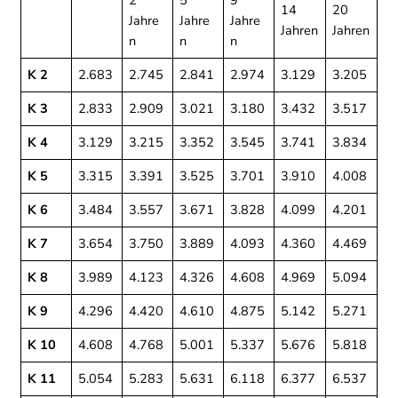
14
20
Jahre
Jahre
Jahre
Jahren
Jahren
n
n
n
K 2
2.683
2.745
2.841
2.974
3.129
3.205
K 3
2.833
2.909
3.021
3.180
3.432
3.517
K 4
3.129
3.215
3.352
3.545
3.741
3.834
K 5
3.315
3.391
3.525
3.701
3.910
4.008
K 6
3.484
3.557
3.671
3.828
4.099
4.201
K 7
3.654
3.750
3.889
4.093
4.360
4.469
K 8
3.989
4.123
4.326
4.608
4.969
5.094
K 9
4.296
4.420
4.610
4.875
5.142
5.271
K 10
4.608
4.768
5.001
5.337
5.676
5.818
K 11
5.054
5.283
5.631
6.118
6.377
6.537