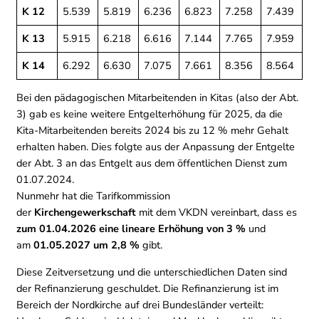
K 12
5.539
5.819
6.236
6.823
7.258
7.439
K 13
5.915
6.218
6.616
7.144
7.765
7.959
K 14
6.292
6.630
7.075
7.661
8.356
8.564
Bei den pädagogischen Mitarbeitenden in Kitas (also der Abt.
3) gab es keine weitere Entgelterhöhung für 2025, da die
Kita-Mitarbeitenden bereits 2024 bis zu 12 % mehr Gehalt
erhalten haben. Dies folgte aus der Anpassung der Entgelte
der Abt. 3 an das Entgelt aus dem öffentlichen Dienst zum
01.07.2024.
Nunmehr hat die Tarifkommission
der
Kirchengewerkschaft
mit dem VKDN vereinbart, dass es
zum 01.04.2026 eine lineare Erhöhung von 3 %
und
am
01.05.2027 um 2,8 %
gibt.
Diese Zeitversetzung und die unterschiedlichen Daten sind
der Refinanzierung geschuldet. Die Refinanzierung ist im
Bereich der Nordkirche auf drei Bundesländer verteilt: